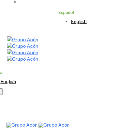
Contacto
Español
English
ol
English
ú