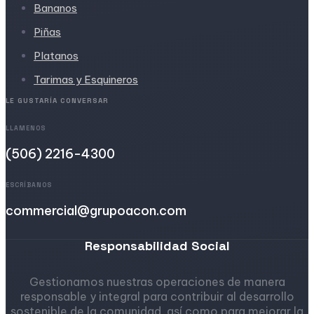
Bananos
Piñas
Platanos
Tarimas y Esquineros
LE GUSTARÍA CONVERSAR
LLAMENOS
(506) 2216-4300
ESCRÍBANOS
commercial@grupoacon.com
Responsabilidad Social
Gestionamos nuestras operaciones de manera
responsable y integral para contribuir al desarrollo
sostenible de la comunidad, así como para mejorar la