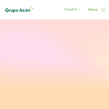
Español
Menú
Con-
tact