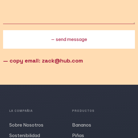
— copy email: zack@hub.com
Alternative:
LA COMPAÑIA
PRODUCTOS
Sobre Nosotros
Bananos
Sostenibilidad
Piñas