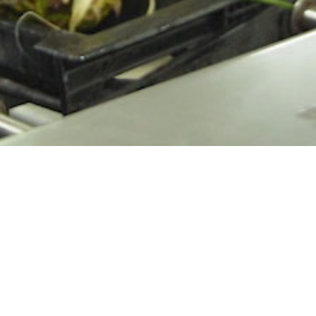
dulce.
Próposito
— Mundo más
saludable.