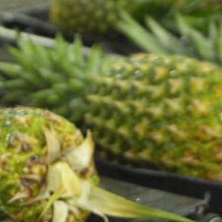
productos con
propósito,
nutritivos y
sostenibles para
un mundo más
saludable y