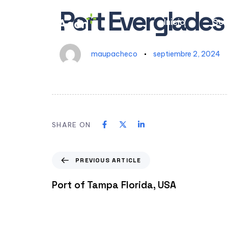
Author
Published
PUBLISHED
Port Everglades 
on:
IN:
Inicio
Sob
maupacheco
septiembre 2, 2024
SHARE ON
PREVIOUS ARTICLE
Port of Tampa Florida, USA