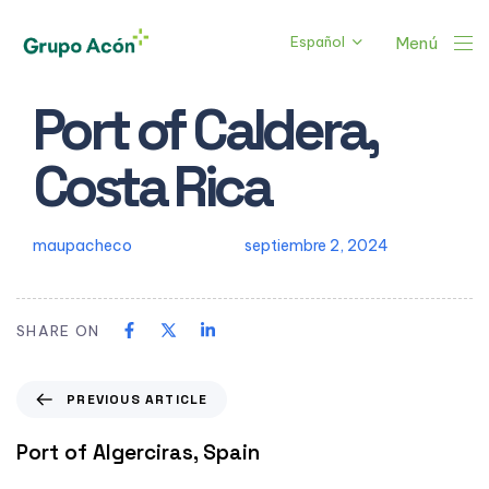
Español
Menú
Author
Published
PUBLISHED
Port of Caldera,
on:
IN:
Costa Rica
maupacheco
septiembre 2, 2024
SHARE ON
PREVIOUS ARTICLE
Port of Algerciras, Spain